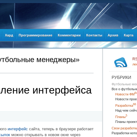
Хард
Программирование
Комментарии
Контакты
Архив
Карта
Футбольные менеджеры»
R
ле
РУБРИКИ
Футбольные ме
овление интерфейса
Все о футбольн
6
Новости ФМ
Новости прое
66
Разработка
Над чем сейч
5
Планы
Планы проект
Свои разработк
ного
интерфейс
сайта, теперь в браузере работает
Разработки кото
сылок
можно открывать в новом окне через