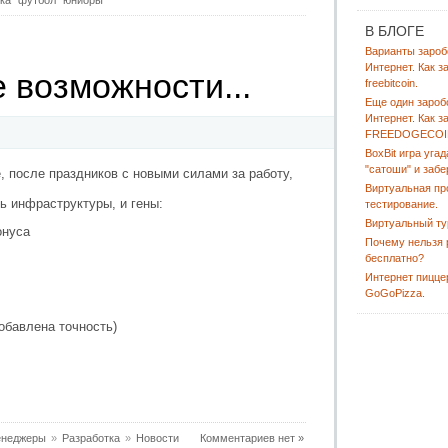
ка
футбол
юниоры
В БЛОГЕ
Варианты зароб
Интернет. Как з
е возможности...
freebitcoin.
Еще один зароб
Интернет. Как з
FREEDOGECOI
BoxBit игра угад
"сатоши" и забе
, после праздников с новыми силами за работу,
Виртуальная пр
ь инфраструктуры, и гены:
тестирование.
Виртуальный ту
онуса
Почему нельзя 
бесплатно?
Интернет пицце
GoGoPizza.
обавлена точность)
енеджеры
»
Разработка
»
Новости
Комментариев нет »