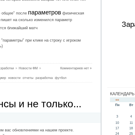
параметров
 - общее" после
физическая
х пишет на сколько изменился параметр
Зар
тся ближайший матч
 "параметры" при клике на строку с игроком
ь)
зработки
»
Новости ФМ
»
Комментариев нет »
джер
новости
отчеты
разработка
футбол
КАЛЕНДАРЬ
««
сы и не только...
Пн
Вт
3
4
10
11
17
18
уем вас обновлениями на нашем проекте.
24
25