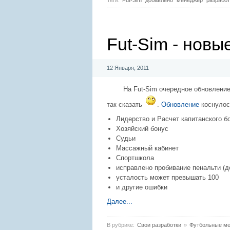
Теги:
Fut-Sim
добавлено
менеджер
разработ
Fut-Sim - новы
12 Января, 2011
На Fut-Sim очередное обновление
так сказать
.
Обновление
коснулос
Лидерство и Расчет капитанского б
Хозяйский бонус
Судьи
Массажный кабинет
Спортшкола
исправлено пробивание пенальти (д
усталость может превышать 100
и другие ошибки
Далее...
В рубрике:
Свои разработки
»
Футбольные м