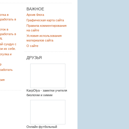
ВАЖНОЕ
отка в
Архив блога
аработать в
Графическая карта сайта
Правила комментирования
оток в
на сайте
аработать в
Условия использования
N.
материалов сайта
ай сундук с
О сайте
ри их себе.
огулка и
ДРУЗЬЯ
р
работать
рия
KarpOlya - заметки учителя
биологии и химии
Онлайн футбольный