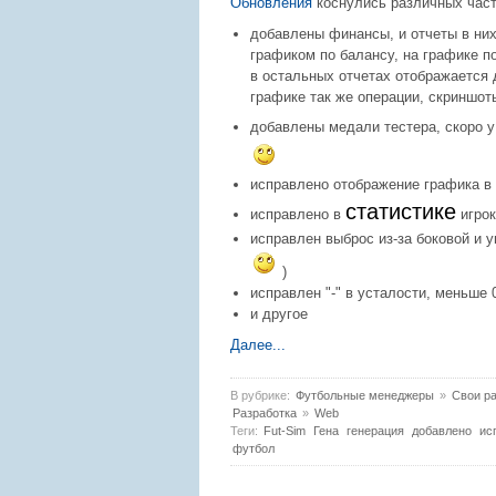
Обновления
коснулись различных часте
добавлены финансы, и отчеты в них
графиком по балансу, на графике п
в остальных отчетах отображается
графике так же операции, скриншот
добавлены медали тестера, скоро 
исправлено отображение графика в 
статистике
исправлено в
игрок
исправлен выброс из-за боковой и 
)
исправлен "-" в усталости, меньше 
и другое
Далее...
В рубрике:
Футбольные менеджеры
»
Свои ра
Разработка
»
Web
Теги:
Fut-Sim
Гена
генерация
добавлено
ис
футбол