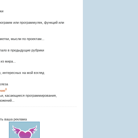
ки
рограмм или программулек, функций или
метки, мысли по проектам...
опало в предыдущие рубрики
из мира...
, интересных на мой взгляд
елеза
8
ние
ьи, касающиеся программирования,
ожений...
ть ваша реклама