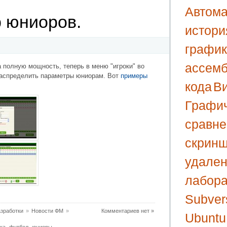
Автома
р юниоров.
истори
графи
ассем
а полную мощность, теперь в меню "игроки" во
распределить параметры юниорам. Вот
примеры
кода
В
Графи
сравне
скрин
удален
лабора
Subver
зработки
»
Новости ФМ
»
Комментариев нет »
Ubuntu