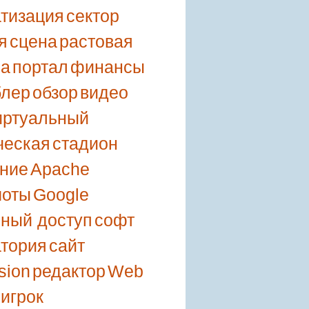
тизация
сектор
я
сцена
растовая
ка
портал
финансы
блер
обзор
видео
иртуальный
ческая
стадион
ние
Apache
шоты
Google
ный доступ
софт
тория
сайт
sion
редактор
Web
игрок