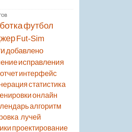
ГОВ
ботка
футбол
джер
Fut-Sim
ти
добавлено
ление
исправления
отчет
интерфейс
енерация
статистика
ренировки
онлайн
алендарь
алгоритм
ровка лучей
ики
проектирование