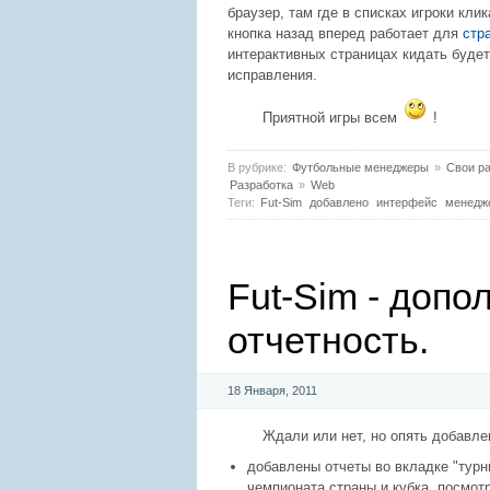
браузер, там где в списках игроки кл
кнопка назад вперед работает для
стр
интерактивных страницах кидать будет 
исправления.
Приятной игры всем
!
В рубрике:
Футбольные менеджеры
»
Свои ра
Разработка
»
Web
Теги:
Fut-Sim
добавлено
интерфейс
менедж
Fut-Sim - допо
отчетность.
18 Января, 2011
Ждали или нет, но опять добавле
добавлены отчеты во вкладке "тур
чемпионата страны и кубка, посмот