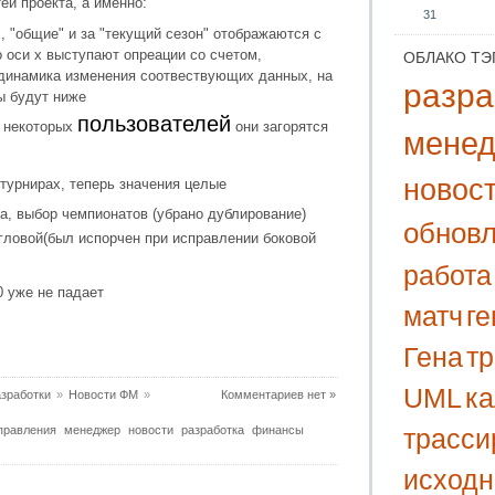
й проекта, а именно:
31
, "общие" и за "текущий сезон" отображаются с
о оси х выступают опреации со счетом,
ОБЛАКО ТЭ
 динамика изменения соотвествующих данных, на
разра
ы будут ниже
пользователей
у некоторых
они загорятся
мене
новос
турнирах, теперь значения целые
а, выбор чемпионатов (убрано дублирование)
обнов
угловой(был испорчен при исправлении боковой
работа
0 уже не падает
матч
г
Гена
т
UML
к
зработки
»
Новости ФМ
»
Комментариев нет »
трасси
правления
менеджер
новости
разработка
финансы
исходн