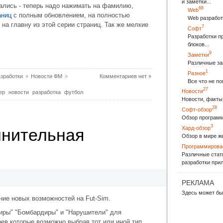
и заметки...
икались - теперь надо нажимать на фамилию,
68
Web
аниц
с полным обновлением, на полностью
Web разработ
на главну из этой серии страниц. Так же мелкие
7
Софт
Разработки п
блоков...
9
Заметки
Различные за
1
Разное
зработки
»
Новости ФМ
»
Комментариев нет »
Все что не п
27
Новости
ер
новости
разработка
футбол
Новости, факты 
28
Софт-обзор
Обзор программ
3
Хард-обзор
лнительная
Обзор в мире ж
Программирова
Различные стат
разработки прил
РЕКЛАМА
Здесь может бы
ние новых возможностей на Fut-Sim.
ниры" "Бомбардиры" и "Нарушители" для
рев которые возможно выбрав тот или иной тип