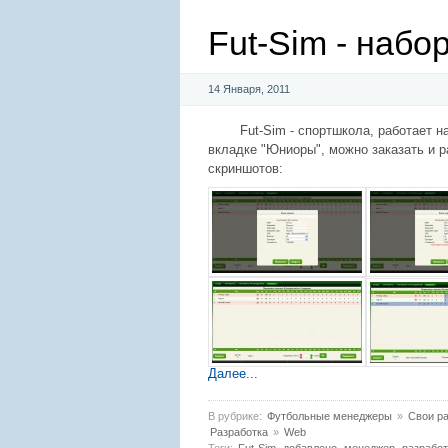
Fut-Sim - набо
14 Января, 2011
Fut-Sim - спортшкола, работает н
вкладке "Юниоры", можно заказать и 
скриншотов:
Далее...
В рубрике:
Футбольные менеджеры
»
Свои ра
Разработка
»
Web