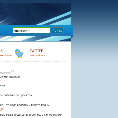
SS
TWITTER
нта блога
лента блога
69
неджеры
ых менеджерах
4
ктов
ас работаю по проектам
ов, что надо сделать и просто планы
76
и
рые когда то делал или делаю, а так же мысли