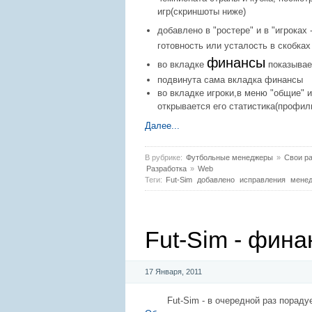
игр(скриншоты ниже)
добавлено в "ростере" и в "игроках
готовность или усталость в скобка
финансы
во вкладке
показывае
подвинута сама вкладка финансы
во вкладке игроки,в меню "общие" и
открывается его статистика(профил
Далее...
В рубрике:
Футбольные менеджеры
»
Свои ра
Разработка
»
Web
Теги:
Fut-Sim
добавлено
исправления
мене
Fut-Sim - финан
17 Января, 2011
Fut-Sim - в очередной раз порад