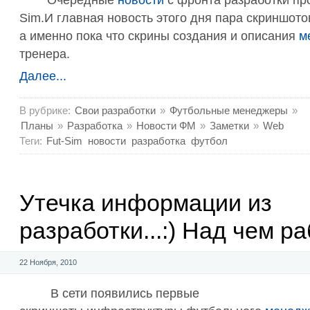
Очередные
новости
c фронта разработки про
Sim.И главная новость этого дня пара скриншото
а именно пока что скрины создания и описания
м
тренера.
Далее...
В рубрике:
Свои разработки
»
Футбольные менеджеры
»
Планы
»
Разработка
»
Новости ФМ
»
Заметки
»
Web
Теги:
Fut-Sim
новости
разработка
футбол
Утечка информации из
разработки...:) Над чем р
22 Ноября, 2010
В сети появились первые