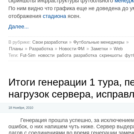
скриншоты инфраструктуры футбольного
менедж
По ним видно что графика еще не доведена до у
отображения
стадиона
ясен.
Далее...
В рубрике:
Свои разработки
»
Футбольные менеджеры
»
Планы
»
Разработка
»
Новости ФМ
»
Заметки
»
Web
Теги:
Fut-Sim
новости
работа
разработка
скриншоты
фут
Итоги генерации 1 тура, п
нагрузок сервера, исправл
18 Ноября, 2010
Генерация прошла успешно, за исключение
ошибок, о них напишем чуть ниже. Сервер выдерж
лагов с соединениями во время генерации замеч