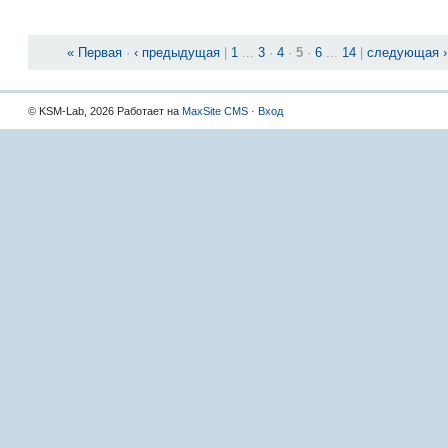
« Первая
·
‹ предыдущая
|
1
...
3
·
4
·
5
·
6
...
14
|
следующая ›
© KSM-Lab, 2026 Работает на
MaxSite CMS
·
Вход