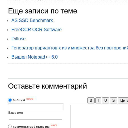
Еще записи по теме
AS SSD Benchmark
FreeOCR OCR Software
Diffuse
Генератор вариантов x из y множества без повторений
Вышел Notepad++ 6.0
Оставьте комментарий
совет
аноним
B
I
U
S
Цит
Ваше имя
как?
комментатор / стать им