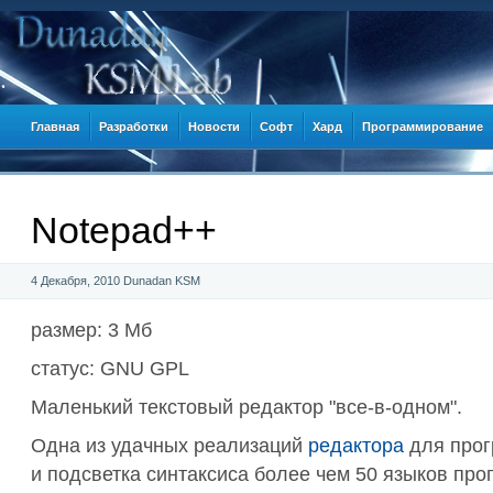
Главная
Разработки
Новости
Софт
Хард
Программирование
Notepad++
4 Декабря, 2010
Dunadan KSM
размер: 3 Мб
статус: GNU GPL
Маленький текстовый редактор "все-в-одном".
Одна из удачных реализаций
редактора
для прог
и подсветка синтаксиса более чем 50 языков пр