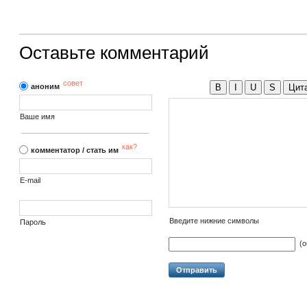
Оставьте комментарий
совет
аноним
B
I
U
S
Цит
Ваше имя
как?
комментатор / стать им
E-mail
Введите нижние символы
Пароль
(