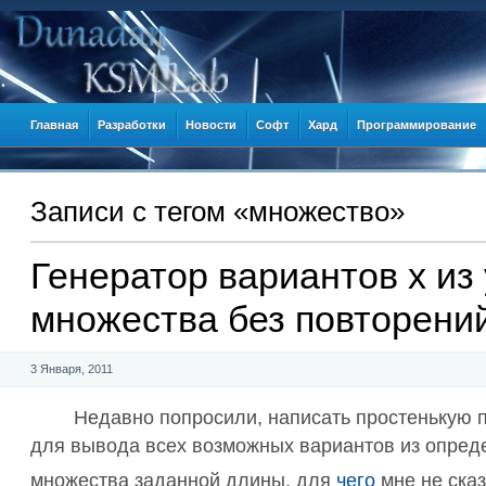
Главная
Разработки
Новости
Софт
Хард
Программирование
Записи c тегом «множество»
Генератор вариантов x из 
множества без повторений
3 Января, 2011
Недавно попросили, написать простенькую 
для вывода всех возможных вариантов из опред
множества заданной длины, для
чего
мне не ска