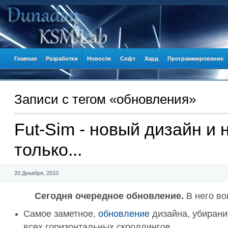
Главная
Разработки
Новости
Софт
Хард
Программирование
Записи c тегом «обновления»
Fut-Sim - новый дизайн и 
только...
20 Декабря, 2010
Сегодня очередное обновление.
В него в
Самое заметное,
обновление
дизайна, убирани
всех горизонтальных скроллингов