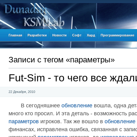
Главная
Разработки
Новости
Софт
Хард
Программирование
Записи c тегом «параметры»
Fut-Sim - то чего все ждали
22 Декабря, 2010
В сегодняшнее
обновление
вошла, одна дет
много кто просил. И эта деталь - возможность р
параметров
игроков. Так же вошло в
обновление
финансах, исправлена ошибка, связанная с запи