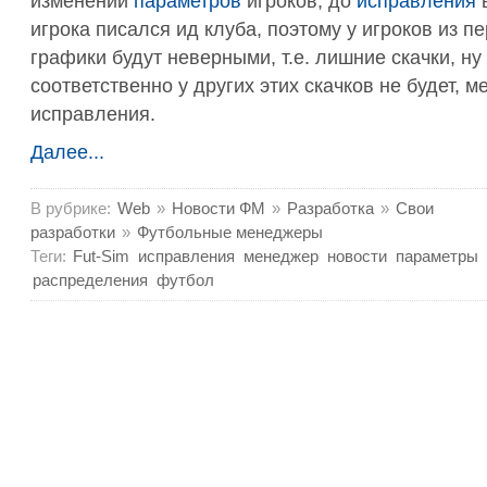
изменений
параметров
игроков, до
исправления
в
игрока писался ид клуба, поэтому у игроков из п
графики будут неверными, т.е. лишние скачки, ну
соответственно у других этих скачков не будет, м
исправления.
Далее...
В рубрике:
Web
»
Новости ФМ
»
Разработка
»
Свои
разработки
»
Футбольные менеджеры
Теги:
Fut-Sim
исправления
менеджер
новости
параметры
распределения
футбол