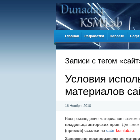
Главная
Разработки
Новости
Софт
Записи c тегом «сайт
Условия испол
материалов са
16 Ноября, 2010
Воспроизведение материалов возмож
владельца авторских прав
. Для эле
(прямой) ссылки
на
сайт
ksmlab.ru
.
Запрещено воспроизведение материа