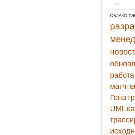
31
ОБЛАКО ТЭ
разра
мене
новос
обнов
работа
матч
г
Гена
т
UML
к
трасси
исходн