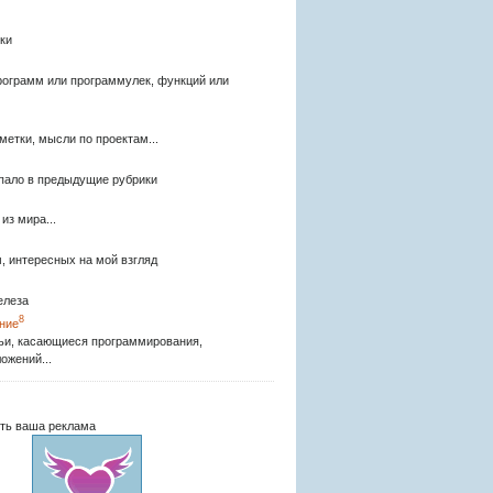
ки
рограмм или программулек, функций или
метки, мысли по проектам...
опало в предыдущие рубрики
из мира...
, интересных на мой взгляд
елеза
8
ние
ьи, касающиеся программирования,
ожений...
ть ваша реклама