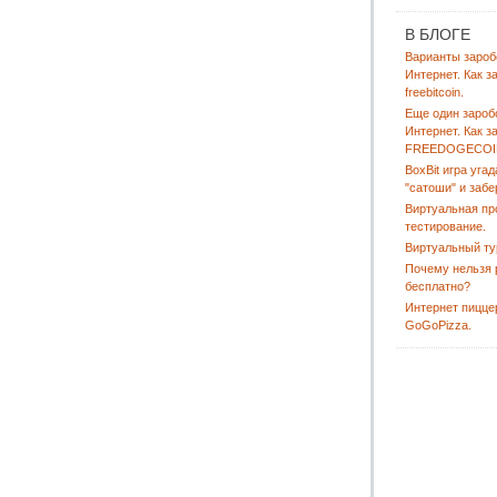
В БЛОГЕ
Варианты зароб
Интернет. Как з
freebitcoin.
Еще один зароб
Интернет. Как з
FREEDOGECOI
BoxBit игра угад
"сатоши" и забе
Виртуальная пр
тестирование.
Виртуальный ту
Почему нельзя 
бесплатно?
Интернет пицце
GoGoPizza.