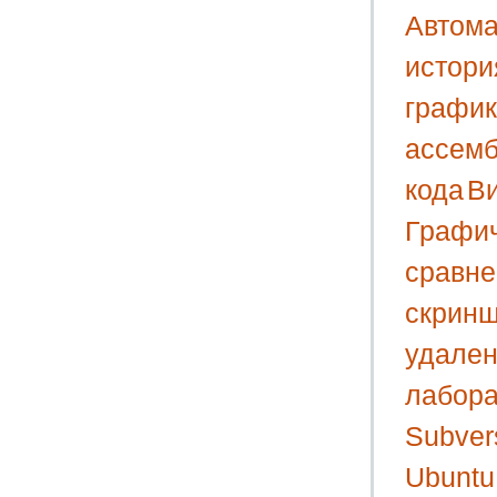
Автома
истори
графи
ассем
кода
В
Графи
сравне
скрин
удален
лабора
Subver
Ubuntu