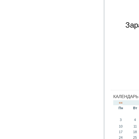
Зар
КАЛЕНДАРЬ
««
Пн
Вт
3
4
10
11
17
18
24
25