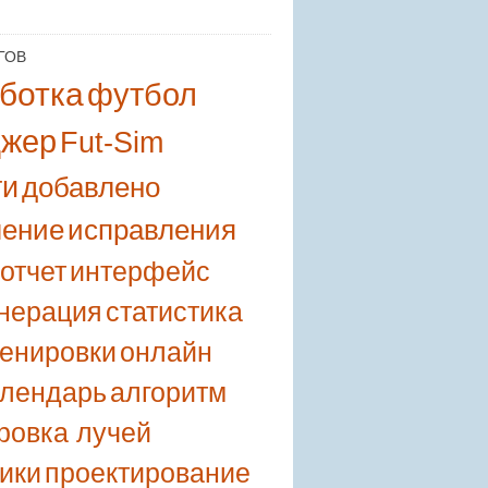
ГОВ
ботка
футбол
джер
Fut-Sim
ти
добавлено
ление
исправления
отчет
интерфейс
енерация
статистика
ренировки
онлайн
алендарь
алгоритм
ровка лучей
ики
проектирование