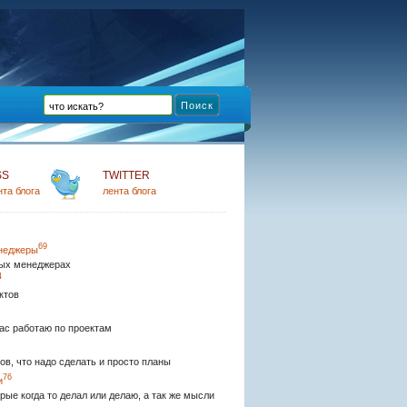
SS
TWITTER
нта блога
лента блога
69
неджеры
ых менеджерах
4
ктов
ас работаю по проектам
ов, что надо сделать и просто планы
76
и
рые когда то делал или делаю, а так же мысли