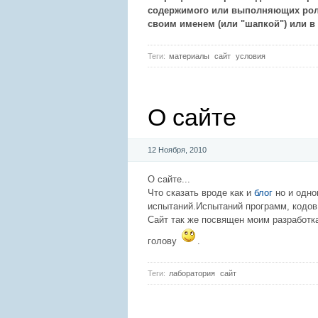
содержимого или выполняющих роль
своим именем (или "шапкой") или в 
Теги:
материалы
сайт
условия
О сайте
12 Ноября, 2010
О сайте...
Что сказать вроде как и
блог
но и одно
испытаний.Испытаний программ, кодов,
Сайт так же посвящен моим разработка
голову
.
Теги:
лаборатория
сайт