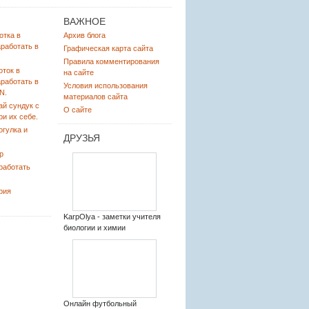
ВАЖНОЕ
отка в
Архив блога
аработать в
Графическая карта сайта
Правила комментирования
оток в
на сайте
аработать в
Условия использования
N.
материалов сайта
ай сундук с
О сайте
ри их себе.
огулка и
ДРУЗЬЯ
р
работать
рия
KarpOlya - заметки учителя
биологии и химии
Онлайн футбольный