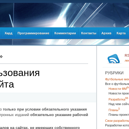
Хард
Программирование
Комментарии
Контакты
Архив
Карта
»
R
ле
ьзования
РУБРИКИ
Футбольные ме
йта
Все о футбольн
6
Новости ФМ
Новости прое
66
Разработка
Над чем сейч
но
только при условии обязательного указания
5
Планы
ктронных изданий
обязательно указание рабочей
Планы проект
Свои разработк
Разработки кото
лов на сайтах, не имеющих собственного