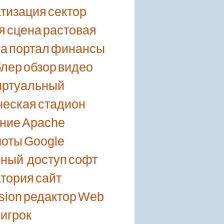
тизация
сектор
я
сцена
растовая
ка
портал
финансы
блер
обзор
видео
иртуальный
ческая
стадион
ние
Apache
шоты
Google
ный доступ
софт
тория
сайт
sion
редактор
Web
игрок