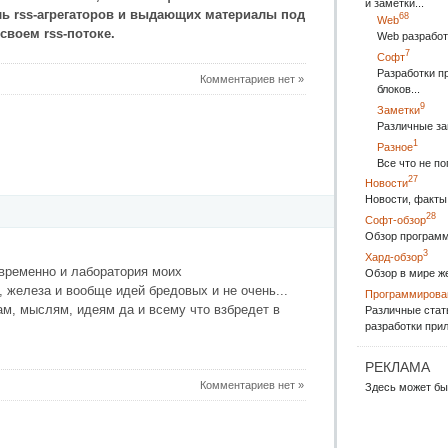
и заметки...
 rss-агрегаторов и выдающих материалы под
68
Web
своем rss-потоке.
Web разработ
7
Софт
Разработки п
Комментариев нет »
блоков...
9
Заметки
Различные за
1
Разное
Все что не п
27
Новости
Новости, факты 
28
Софт-обзор
Обзор программ
3
Хард-обзор
временно и лаборатория моих
Обзор в мире ж
 железа и вообще идей бредовых и не очень...
Программирова
м, мыслям, идеям да и всему что взбредет в
Различные стат
разработки прил
РЕКЛАМА
Комментариев нет »
Здесь может бы