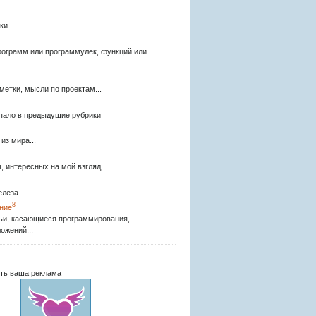
ки
рограмм или программулек, функций или
метки, мысли по проектам...
опало в предыдущие рубрики
из мира...
, интересных на мой взгляд
елеза
8
ние
ьи, касающиеся программирования,
ожений...
ть ваша реклама