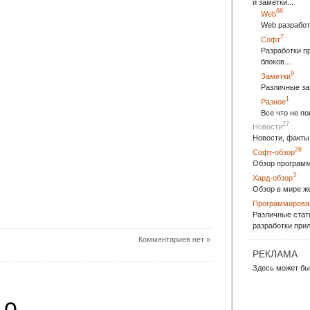
и заметки...
68
Web
Web разработ
7
Софт
Разработки п
блоков...
9
Заметки
Различные за
1
Разное
Все что не п
27
Новости
Новости, факты 
28
Софт-обзор
Обзор программ
3
Хард-обзор
Обзор в мире ж
Программирова
Различные стат
разработки прил
Комментариев нет »
РЕКЛАМА
Здесь может бы