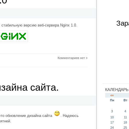
.0
Зар
стабильную версию веб-сервера Nginx 1.0.
Комментариев нет »
зайна сайта.
КАЛЕНДАРЬ
««
Пн
Вт
3
4
это обновление дизайна сайта
. Надеюсь
10
11
ятней.
17
18
24
25