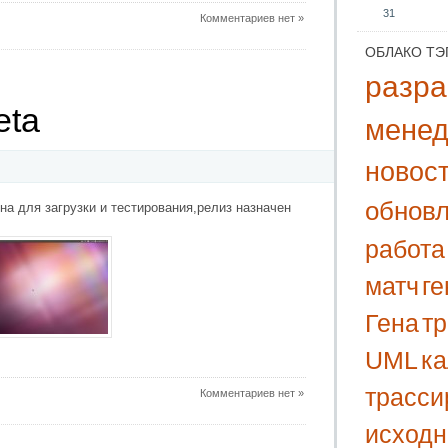
31
Комментариев нет »
ОБЛАКО ТЭ
разра
eta
мене
новос
обнов
на для загрузки и тестирования,релиз назначен
работа
матч
г
Гена
т
UML
к
трасси
Комментариев нет »
исходн