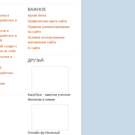
ВАЖНОЕ
отка в
Архив блога
аработать в
Графическая карта сайта
Правила комментирования
оток в
на сайте
аработать в
Условия использования
N.
материалов сайта
ай сундук с
О сайте
ри их себе.
огулка и
ДРУЗЬЯ
р
работать
рия
KarpOlya - заметки учителя
биологии и химии
Онлайн футбольный