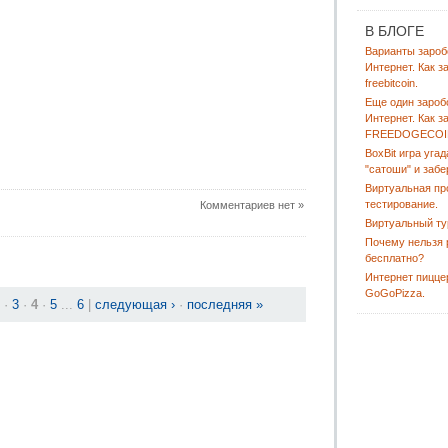
В БЛОГЕ
Варианты зароб
Интернет. Как з
freebitcoin.
Еще один зароб
Интернет. Как з
FREEDOGECOI
BoxBit игра угад
"сатоши" и забе
Виртуальная пр
тестирование.
Комментариев нет »
Виртуальный ту
Почему нельзя 
бесплатно?
Интернет пицце
GoGoPizza.
·
3
·
4
·
5
...
6
|
следующая ›
·
последняя »