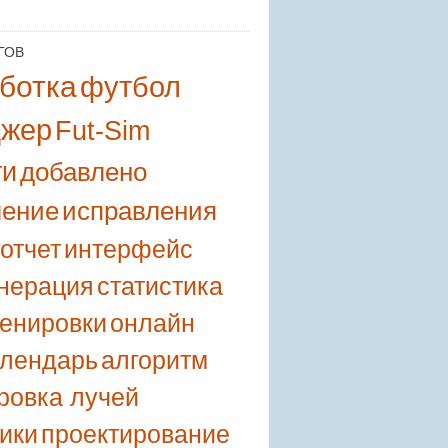
ГОВ
ботка
футбол
джер
Fut-Sim
ти
добавлено
ление
исправления
отчет
интерфейс
енерация
статистика
ренировки
онлайн
алендарь
алгоритм
ровка лучей
ики
проектирование