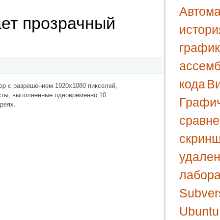
Автома
ет прозрачный
истори
графи
ассем
кода
В
р с разрешением 1920х1080 пикселей,
сты, выполненные одновременно 10
Графи
реях.
сравне
скрин
удален
лабора
Subver
Ubuntu