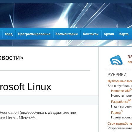
Хард
Программирование
Комментарии
Контакты
Архив
Карта
овости»
R
ле
РУБРИКИ
Футбольные ме
osoft Linux
Все о футбольн
6
Новости ФМ
Новости прое
66
Разработка
Над чем сейч
5
Foundation (
видеоролики к двадцатилетию
Планы
Планы проект
 Linux - Microsoft.
Свои разработк
Разработки кото