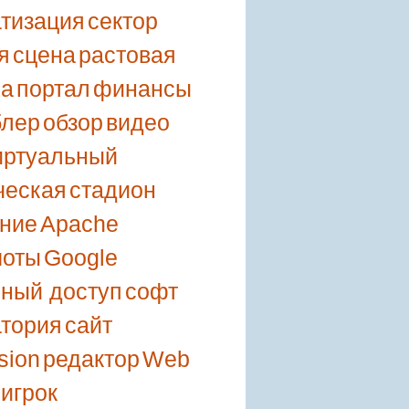
тизация
сектор
я
сцена
растовая
ка
портал
финансы
блер
обзор
видео
иртуальный
ческая
стадион
ние
Apache
шоты
Google
ный доступ
софт
тория
сайт
sion
редактор
Web
игрок