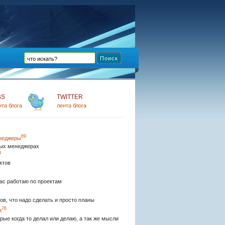
SS
TWITTER
нта блога
лента блога
69
неджеры
ых менеджерах
4
ктов
ас работаю по проектам
ов, что надо сделать и просто планы
76
и
рые когда то делал или делаю, а так же мысли