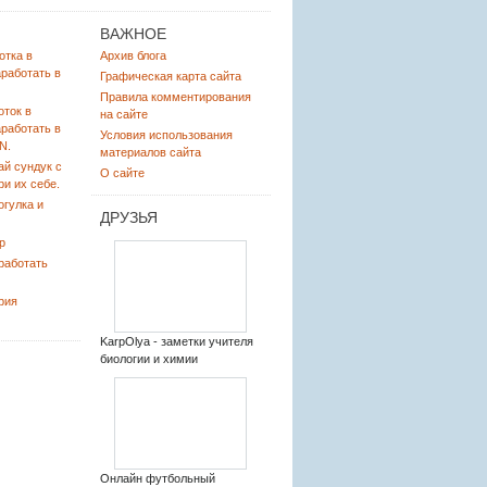
ВАЖНОЕ
отка в
Архив блога
аработать в
Графическая карта сайта
Правила комментирования
оток в
на сайте
аработать в
Условия использования
N.
материалов сайта
ай сундук с
О сайте
ри их себе.
огулка и
ДРУЗЬЯ
р
работать
рия
KarpOlya - заметки учителя
биологии и химии
Онлайн футбольный