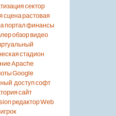
тизация
сектор
я
сцена
растовая
ка
портал
финансы
блер
обзор
видео
иртуальный
ческая
стадион
ние
Apache
шоты
Google
ный доступ
софт
тория
сайт
sion
редактор
Web
игрок