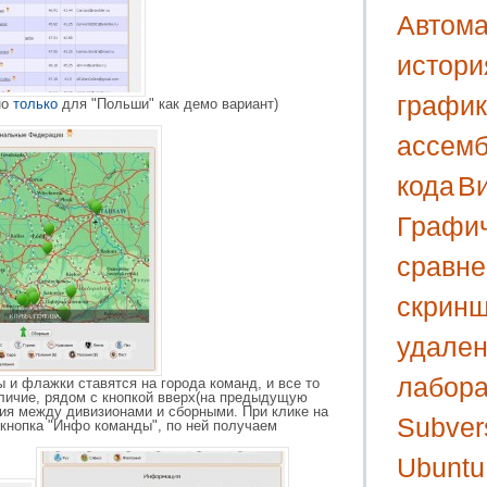
Автома
истори
графи
но
только
для "Польши" как демо вариант)
ассем
кода
В
Графи
сравне
скрин
удален
лабора
 и флажки ставятся на города команд, и все то
личие, рядом с кнопкой вверх(на предыдущую
ния между дивизионами и сборными. При клике на
Subver
кнопка "Инфо команды", по ней получаем
Ubuntu