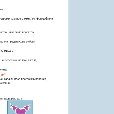
ки
рограмм или программулек, функций или
метки, мысли по проектам...
опало в предыдущие рубрики
из мира...
, интересных на мой взгляд
елеза
8
ние
ьи, касающиеся программирования,
ожений...
ть ваша реклама