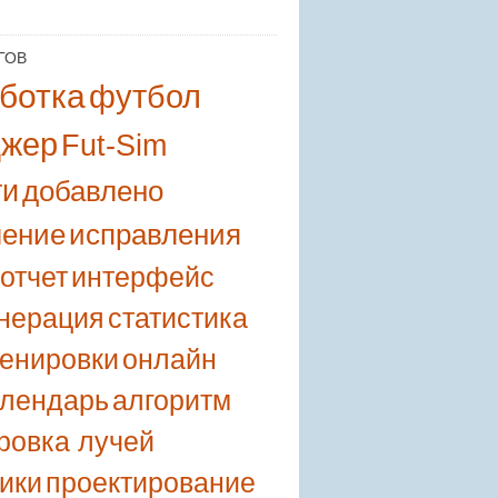
ГОВ
ботка
футбол
джер
Fut-Sim
ти
добавлено
ление
исправления
отчет
интерфейс
енерация
статистика
ренировки
онлайн
алендарь
алгоритм
ровка лучей
ики
проектирование