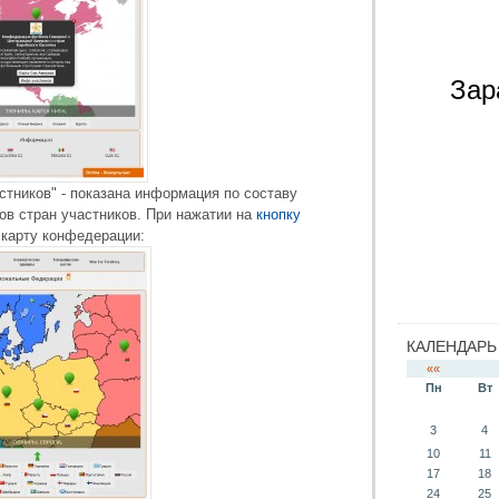
Зар
тников" - показана информация по составу
ов стран участников. При нажатии на
кнопку
 карту конфедерации:
КАЛЕНДАРЬ
««
Пн
Вт
3
4
10
11
17
18
24
25