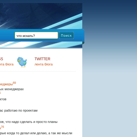
SS
TWITTER
нта блога
лента блога
69
неджеры
ых менеджерах
4
ктов
ас работаю по проектам
ов, что надо сделать и просто планы
76
и
рые когда то делал или делаю, а так же мысли