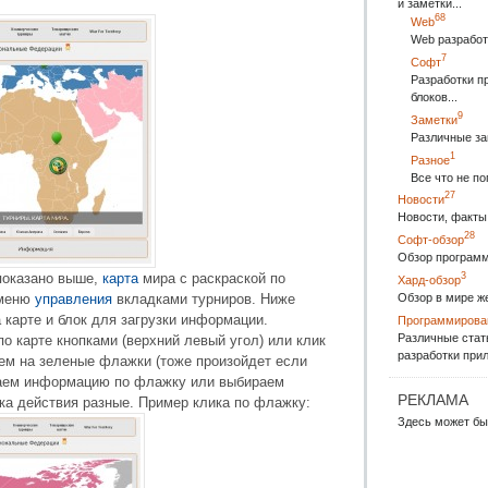
и заметки...
68
Web
Web разработ
7
Софт
Разработки п
блоков...
9
Заметки
Различные за
1
Разное
Все что не п
27
Новости
Новости, факты 
28
Софт-обзор
Обзор программ
3
показано выше,
карта
мира с раскраской по
Хард-обзор
Обзор в мире ж
 меню
управления
вкладками турниров. Ниже
 карте и блок для загрузки информации.
Программирова
Различные стат
 карте кнопками (верхний левый угол) или клик
разработки прил
аем на зеленые флажки (тоже произойдет если
итаем информацию по флажку или выбираем
РЕКЛАМА
ка действия разные. Пример клика по флажку:
Здесь может бы