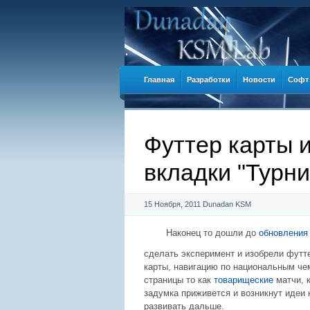
Главная
Разработки
Новости
Софт
Футтер карты 
вкладки "Турн
15 Ноября, 2011
Dunadan KSM
Наконец то дошли до
обновления
сделать эксперимент и изобрели футте
карты, навигацию по национальным че
страницы то как
товарищеские
матчи, к
задумка приживется и возникнут идеи к
развивать дальше.