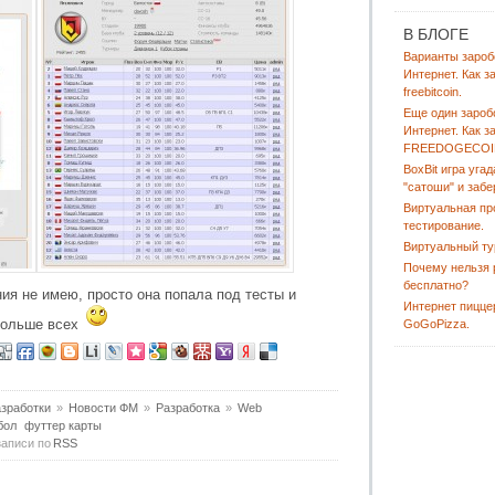
В БЛОГЕ
Варианты зароб
Интернет. Как з
freebitcoin.
Еще один зароб
Интернет. Как з
FREEDOGECOI
BoxBit игра угад
"сатоши" и забе
Виртуальная пр
тестирование.
Виртуальный ту
Почему нельзя 
бесплатно?
ния не имею, просто она попала под тесты и
Интернет пицце
 больше всех
GoGoPizza.
зработки
»
Новости ФМ
»
Разработка
»
Web
бол
футтер карты
записи по
RSS