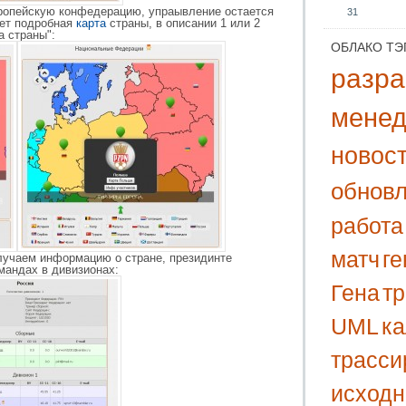
ропейскую конфедерацию, упраывление остается
31
нет подробная
карта
страны, в описании 1 или 2
а страны":
ОБЛАКО ТЭ
разра
мене
новос
обнов
работа
матч
г
лучаем информацию о стране, президинте
мандах в дивизионах:
Гена
т
UML
к
трасси
исходн