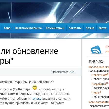
Хард
Программирование
Комментарии
Контакты
Архив
Карта
R
или обновление
ле
иры"
РУБРИКИ
Футбольные ме
Все о футбольн
Просмотров: 6484
6
Новости ФМ
Новости прое
страницы турниры. И на ней решили
66
Разработка
Над чем сейч
р карты (foottermaps
), созвучно с гугл
5
Планы
мпионатам и сборным в виде карты, остальные
Планы проект
убки и т.д. обновили
только
внешний вид, если
Свои разработк
ак лучше привязать и их к карте, то будем
Разработки кото