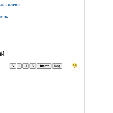
ьного времени.
мотру.
ий
B
I
U
S
Цитата
Код