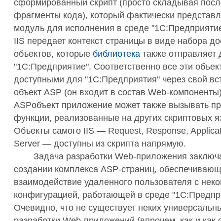
сформированный скрипт (просто складывая пос
фрагменты кода), который фактически представл
модуль для исполнения в среде "1С:Предприятие"
IIS передает контекст страницы в виде набора д
объектов, которые
библиотека
также отправляет 
"1С:Предприятие". Соответственно все эти объек
доступными для "1С:Предприятия" через свой в
объект ASP (он входит в состав Web-компоненты)
ASPобъект приложение может также вызывать п
функции, реализованные на других скриптовых я
Объекты самого IIS — Request, Response, Applicat
Server — доступны из скрипта напрямую.
Задача разработки Web-приложения заключа
создании комплекса ASP-страниц, обеспечиваю
взаимодействие удаленного пользователя с неко
конфигурацией, работающей в среде "1С:Предпр
Очевидно, что не существует неких универсальн
разработки Web-приложений (впрочем, как и как 