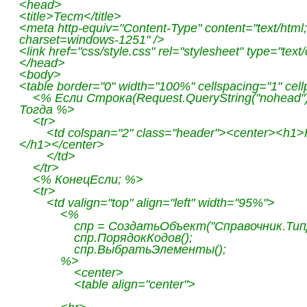
<head>
<title>Тест</title>
<meta http-equiv="Content-Type" content="text/html;
charset=windows-1251" />
<link href="css/style.css" rel="stylesheet" type="text/
</head>
<body>
<table border="0" width="100%" cellspacing="1" cel
<% Если Строка(Request.QueryString("nohead").I
Тогда %>
<tr>
<td colspan="2" class="header"><center><h1>
</h1></center>
</td>
</tr>
<% КонецЕсли; %>
<tr>
<td valign="top" align="left" width="95%">
<%
спр = СоздатьОбъект("Справочник.Ти
спр.ПорядокКодов();
спр.ВыбратьЭлементы();
%>
<center>
<table align="center">