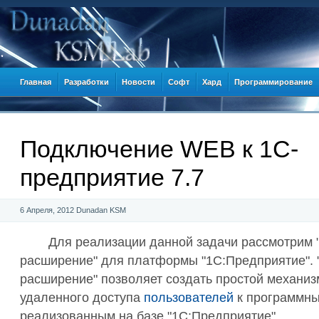
Главная
Разработки
Новости
Софт
Хард
Программирование
Подключение WEB к 1С-
предприятие 7.7
6 Апреля, 2012
Dunadan KSM
Для реализации данной задачи рассмотрим 
расширение" для платформы "1С:Предприятие". 
расширение" позволяет создать простой механиз
удаленного доступа
пользователей
к программны
реализованным на базе "1С:Предприятие".