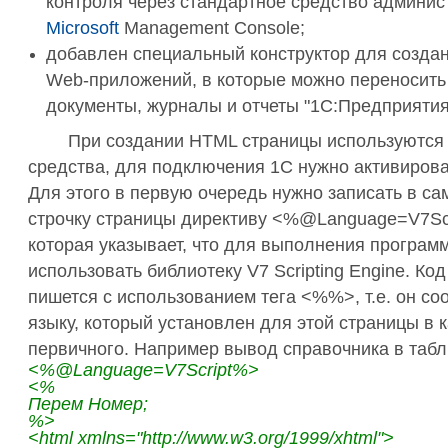
контроля через стандартное средство админи
Microsoft
Management Console;
добавлен специальный конструктор для созда
Web-приложений, в которые можно переносить
документы, журналы и отчеты "1С:Предприятия
При создании HTML страницы используются
средства, для подключения 1С нужно активироват
Для этого в первую очередь нужно записать в с
строчку страницы директиву <%@Language=V7Sc
которая указывает, что для выполнения програм
использовать библиотеку V7 Scripting Engine. Код
пишется с использованием тега <%%>, т.е. он со
языку, который установлен для этой страницы в 
первичного. Например вывод справочника в табл
<%@Language=V7Script%>
<%
Перем Номер;
%>
<html xmlns="http://www.w3.org/1999/xhtml">