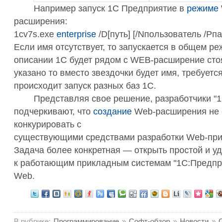
Например запуск 1С Предприятие в
режиме
расширения:
1cv7s.exe
enterprise
/D[путь] [/Nпользователь /Pпа
Если имя отсутствует, то запускается в общем ре
описании 1С будет рядом с WEB-расширение стоя
указано то вместо звездочки будет имя, требуется
происходит запуск разных баз 1С.
Представляя свое решение, разработчики "1
подчеркивают, что
создание
Web-расширения не 
конкурировать с
существующими средствами разработки Web-пр
Задача более конкретная — открыть простой и у
к работающим прикладным системам "1С:Предпр
Web.
В рубрике:
Программирование
»
Софт-обзор
»
Новости
»