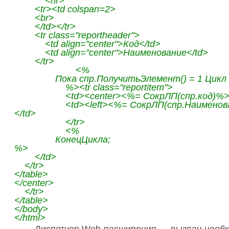
<hr>
<tr><td colspan=2>
<br>
</td></tr>
<tr class="reportheader">
<td align="center">Код</td>
<td align="center">Наименование</td>
</tr>
<%
Пока спр.ПолучитьЭлемент() = 1 Цикл
%><tr class="reportitem">
<td><center><%= СокрЛП(спр.код)%><
<td><left><%= СокрЛП(спр.Наименован
</td>
</tr>
<%
КонецЦикла;
%>
</td>
</tr>
</table>
</center>
</tr>
</table>
</body>
</html>